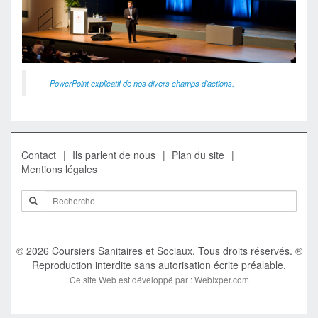
PowerPoint explicatif de nos divers champs d’actions.
Contact
Ils parlent de nous
Plan du site
Mentions légales
© 2026 Coursiers Sanitaires et Sociaux. Tous droits réservés. ®
Reproduction interdite sans autorisation écrite préalable.
Ce site Web est développé par : WebIxper.com
0,
121